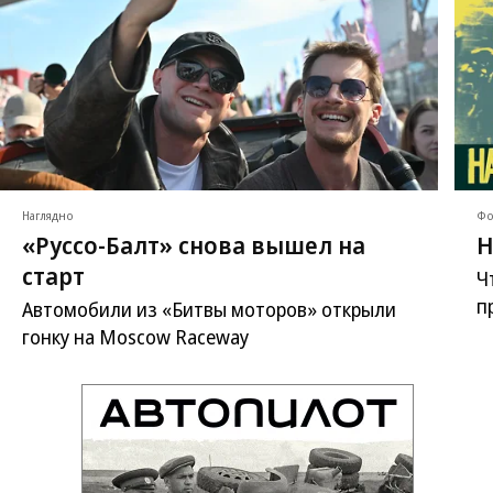
Наглядно
Фо
«Руссо-Балт» снова вышел на
Н
старт
Ч
п
Автомобили из «Битвы моторов» открыли
гонку на Moscow Raceway