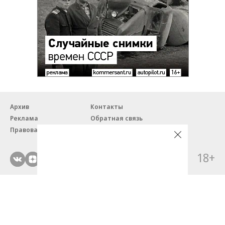
Архив
Контакты
Реклама
Обратная связь
Правовая информация
18+
© ЗАО «Автопилот».
Партнерские проекты/материалы, новости компаний, материалы
с пометкой «Промо» и «Официальное сообщение» опубликованы
на коммерческой основе.
На autopilot.ru применяются рекомендательные технологии.