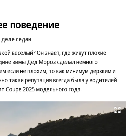
ее поведение
 деле седан
кой веселый? Он знает, где живут плохие
редине зимы Дед Мороз сделал немного
м если не плохим, то как минимум дерзким и
но такая репутация всегда была у водителей
an Coupe 2025 модельного года.
Развернуть на весь экран