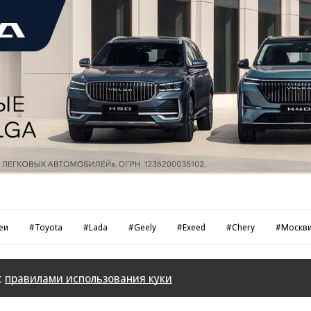
еи
#Toyota
#Lada
#Geely
#Exeed
#Chery
#Москв
с
правилами использования куки