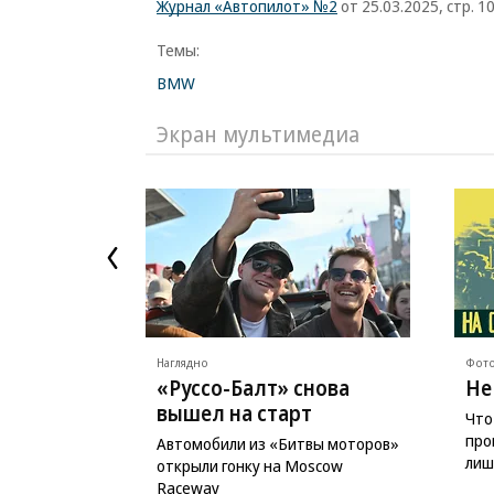
Журнал «Автопилот» №2
от 25.03.2025, стр. 1
Темы:
BMW
Экран мультимедиа
Наглядно
Фото
«Руссо-Балт» снова
Не
вышел на старт
Что
про
Автомобили из «Битвы моторов»
лиш
открыли гонку на Moscow
Raceway