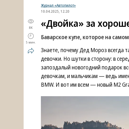
Журнал «Автопилот»
10.04.2025, 12:20
«Двойка» за хорош
8K
Баварское купе, которое на самом
5 мин.
Знаете, почему Дед Мороз всегда та
девочки. Но шутки в сторону: в се
запоздалый новогодний подарок все
девочкам, и мальчикам — ведь имен
BMW. И вот им всем — новый M2 Gr