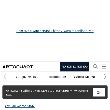
Реклама в «Автопилот» https://www.autopilot.ru/ad
Автопилот
Рекламная
маркировка
#Открытие года
#Автоновости
#Фотогалереи
Предыдущая
С
страница
с
Оставаясь на сайте, вы соглашаетесь с
правилами использования
ОК
куки
Журнал «Автопилот»