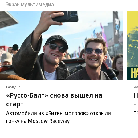
Экран мультимедиа
Наглядно
Фо
«Руссо-Балт» снова вышел на
Н
старт
Ч
п
Автомобили из «Битвы моторов» открыли
гонку на Moscow Raceway