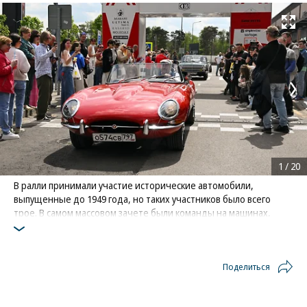
Развернуть на
1
/
20
В ралли принимали участие исторические автомобили,
выпущенные до 1949 года, но таких участников было всего
трое. В самом массовом зачете были команды на машинах,
произведенных до 1985 года
Фото: Коммерсантъ / Анатолий Жданов
/
купить фото
Поделиться