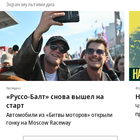
Экран мультимедиа
Наглядно
Фо
«Руссо-Балт» снова вышел на
Н
старт
Ч
п
Автомобили из «Битвы моторов» открыли
гонку на Moscow Raceway