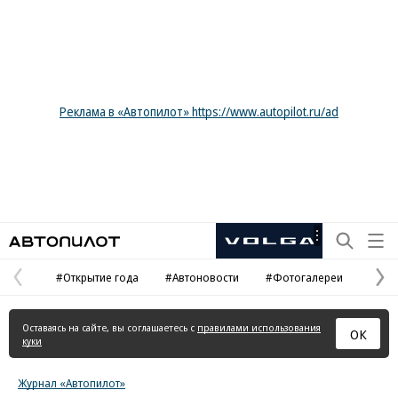
Реклама в «Автопилот» https://www.autopilot.ru/ad
Автопилот
Рекламная
маркировка
#Открытие года
#Автоновости
#Фотогалереи
Предыдущая
С
страница
с
Оставаясь на сайте, вы соглашаетесь с
правилами использования
ОК
куки
Журнал «Автопилот»