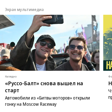
Экран мультимедиа
Наглядно
Фо
«Руссо-Балт» снова вышел на
Н
старт
Ч
п
Автомобили из «Битвы моторов» открыли
гонку на Moscow Raceway