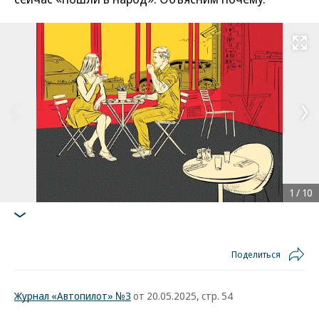
Развернуть на
1
/
10
Поделиться
Журнал «Автопилот» №3
от 20.05.2025, стр. 54