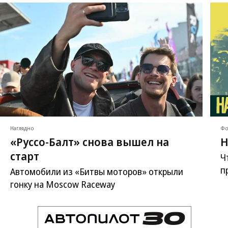
Наглядно
Фо
«Руссо-Балт» снова вышел на
Н
старт
Ч
п
Автомобили из «Битвы моторов» открыли
гонку на Moscow Raceway