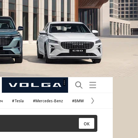
Рекламная
маркировка
ич
#Tesla
#Mercedes-Benz
#BMW
#Porsche
#
Следующая
страница
ОК