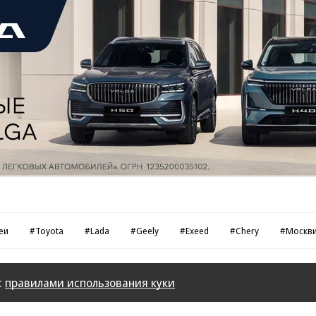
еи
#Toyota
#Lada
#Geely
#Exeed
#Chery
#Москв
с
правилами использования куки