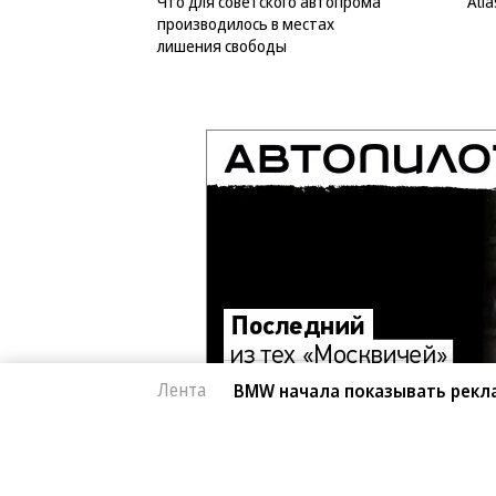
Что для советского автопрома
Atl
производилось в местах
лишения свободы
Лента
BMW начала показывать рекл
Архив
Контакты