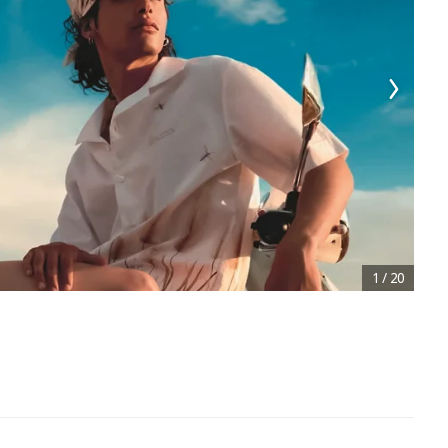
1
/
20