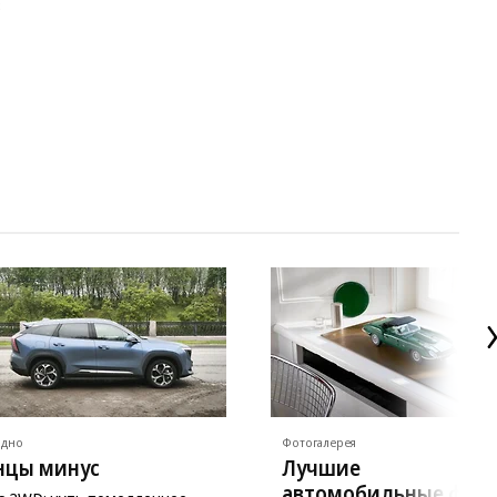
8
ядно
Фотогалерея
нцы минус
Лучшие
автомобильные фот