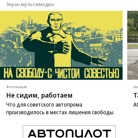
Фото: РГБ
Экран мультимедиа
Фотогалерея
На
Не сидим, работаем
Т
Что для советского автопрома
A
производилось в местах лишения свободы