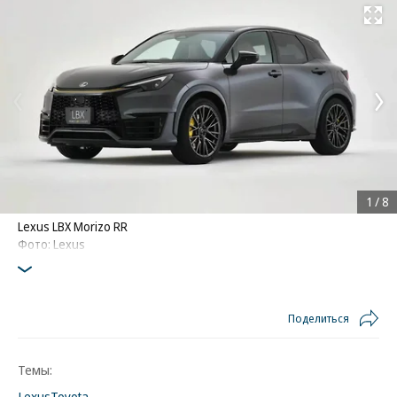
Развернуть на
1
/
8
Lexus LBX Morizo RR
Фото: Lexus
Поделиться
Темы:
Lexus
Toyota