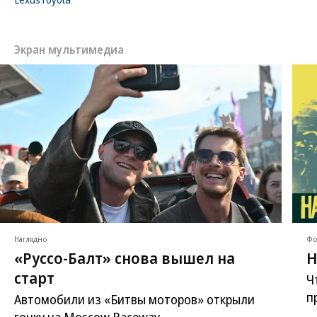
Экран мультимедиа
Наглядно
Фо
«Руссо-Балт» снова вышел на
Н
старт
Ч
п
Автомобили из «Битвы моторов» открыли
гонку на Moscow Raceway