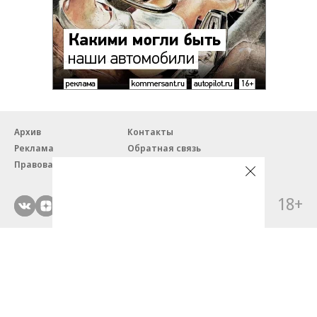
Архив
Контакты
Реклама
Обратная связь
Правовая информация
18+
© ЗАО «Автопилот».
Партнерские проекты/материалы, новости компаний, материалы
с пометкой «Промо» и «Официальное сообщение» опубликованы
на коммерческой основе.
На autopilot.ru применяются рекомендательные технологии.
Подробнее