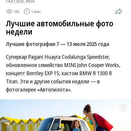
14.07.2025, 08:06
19K
1 мин.
Лучшие автомобильные фото
недели
Лучшие фотографии 7 — 13 июля 2025 года
Суперкар Pagani Huayra Codalunga Speedster,
обновленное семейство MINI John Cooper Works,
концепт Bentley EXP 15, кастом BMW R 1300 R
Titan. Эти и другие события недели — в
фотогалерее «Автопилота».
Развернуть на