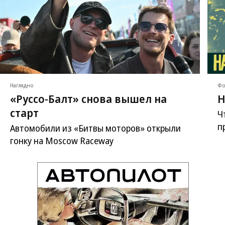
Наглядно
Фо
«Руссо-Балт» снова вышел на
Н
старт
Ч
п
Автомобили из «Битвы моторов» открыли
гонку на Moscow Raceway