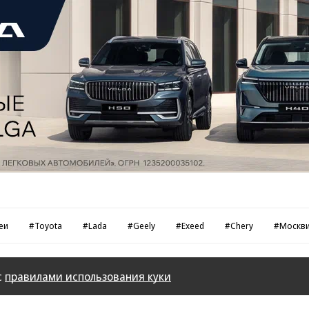
еи
#Toyota
#Lada
#Geely
#Exeed
#Chery
#Москв
с
правилами использования куки