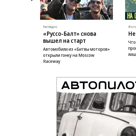
Наглядно
Фото
«Руссо-Балт» снова
Не
вышел на старт
Что
про
Автомобили из «Битвы моторов»
лиш
открыли гонку на Moscow
Raceway