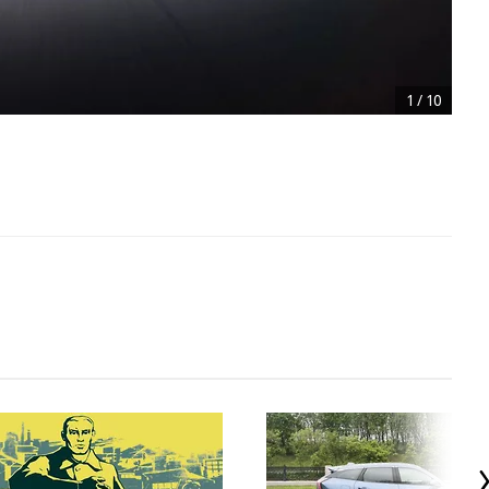
1
/
10