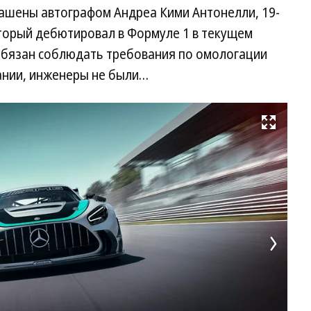
крашены автографом Андреа Кими Антонелли, 19-
торый дебютировал в Формуле 1 в текущем
 обязан соблюдать требования по омологации
вании, инженеры не были…
Развернуть на весь экран