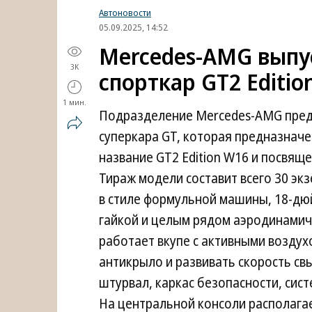
Автоновости
05.09.2025, 14:52
Mercedes-AMG выпу
3K
спорткар GT2 Editio
1 мин.
Подразделение Mercedes-AMG пред
суперкара GT, которая предназначе
название GT2 Edition W16 и посвящ
Тираж модели составит всего 30 эк
в стиле формульной машины, 18-дю
гайкой и целым рядом аэродинамич
работает вкупе с активными возду
антикрыло и развивать скорость св
штурвал, каркас безопасности, сис
На центральной консоли располага