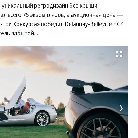
т уникальный ретродизайн без крыши
вил всего 75 экземпляров, а аукционная цена —
-при Конкурса» победил Delaunay-Belleville HC4
итель забытой…
Развернуть на весь экран