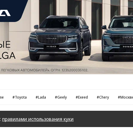
еи
#Toyota
#Lada
#Geely
#Exeed
#Chery
#Москв
с
правилами использования куки