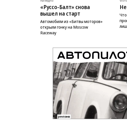
Наглядно
Фото
«Руссо-Балт» снова
Не
вышел на старт
Что
про
Автомобили из «Битвы моторов»
лиш
открыли гонку на Moscow
Raceway