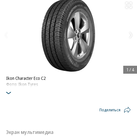
Развернуть на
1
/
4
Ikon Character Eco C2
Фото: Ikon Tyres
Поделиться
Экран мультимедиа