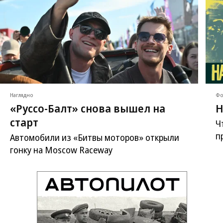
Наглядно
Фо
«Руссо-Балт» снова вышел на
Н
старт
Ч
п
Автомобили из «Битвы моторов» открыли
гонку на Moscow Raceway