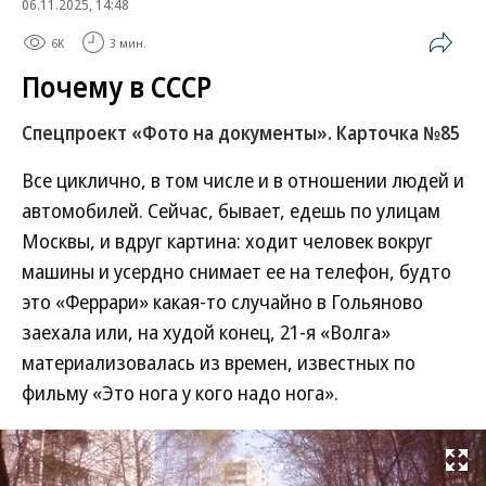
06.11.2025, 14:48
6K
3 мин.
Почему в СССР
Спецпроект «Фото на документы». Карточка №85
Все циклично, в том числе и в отношении людей и
автомобилей. Сейчас, бывает, едешь по улицам
Москвы, и вдруг картина: ходит человек вокруг
машины и усердно снимает ее на телефон, будто
это «Феррари» какая-то случайно в Гольяново
заехала или, на худой конец, 21-я «Волга»
материализовалась из времен, известных по
фильму «Это нога у кого надо нога».
Развернуть на