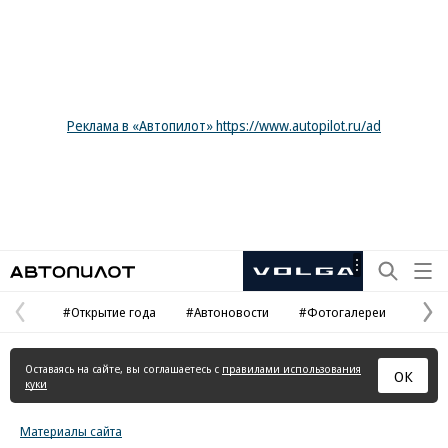
Реклама в «Автопилот» https://www.autopilot.ru/ad
Автопилот
Рекламная
маркировка
#Открытие года
#Автоновости
#Фотогалереи
Предыдущая
С
страница
с
Оставаясь на сайте, вы соглашаетесь с
правилами использования
ОК
куки
Материалы сайта