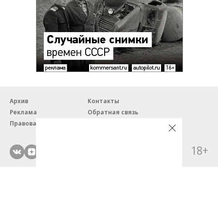
Архив
Контакты
Реклама
Обратная связь
Правовая информация
18+
© ЗАО «Автопилот».
Партнерские проекты/материалы, новости компаний, материалы
с пометкой «Промо» и «Официальное сообщение» опубликованы
на коммерческой основе.
На autopilot.ru применяются рекомендательные технологии.