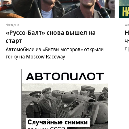
Наглядно
Фо
«Руссо-Балт» снова вышел на
Н
старт
Ч
п
Автомобили из «Битвы моторов» открыли
гонку на Moscow Raceway