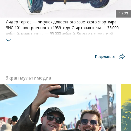
1
/
27
Лидер торгов — рисунок довоенного советского спорткара
ЗИС-101, построенного в 1939 году. Стартовая цена — 35 000
рублей, молоточная — 95 000 рублей. Вместе с комиссией
аукционного дома «12 стул» получилось 118?750 рублей. Размер
рисунка — 21 на 29,5 см
Фото: Аукционный дом «12-й стул»
Поделиться
Экран мультимедиа