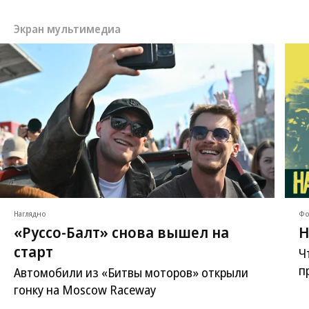
Экран мультимедиа
Наглядно
Фо
«Руссо-Балт» снова вышел на
Н
старт
Ч
п
Автомобили из «Битвы моторов» открыли
гонку на Moscow Raceway