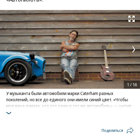
Развернуть на
1
/
16
У музыканта были автомобили марки Caterham разных
поколений, но все до единого они имели синий цвет. «Чтобы
моя жена думала, что это один и тот же автомобиль» — шутил
Крис
Фото: The Guitar
Поделиться