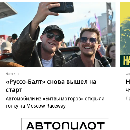
Наглядно
Фо
«Руссо-Балт» снова вышел на
Н
старт
Ч
п
Автомобили из «Битвы моторов» открыли
гонку на Moscow Raceway