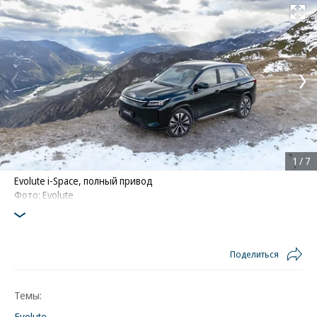
Развернуть на
1
/
7
Evolute i-Space, полный привод
Фото: Evolute
Поделиться
Темы:
Evolute