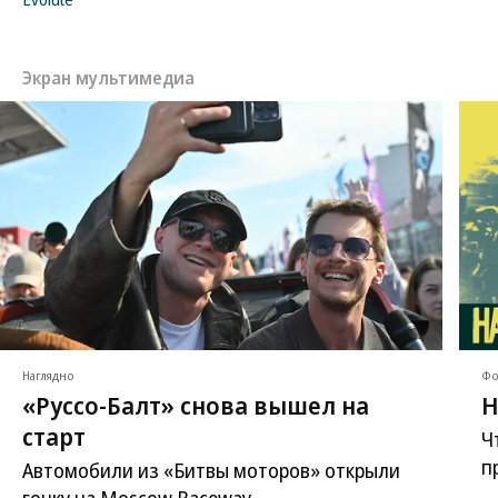
Экран мультимедиа
Наглядно
Фо
«Руссо-Балт» снова вышел на
Н
старт
Ч
п
Автомобили из «Битвы моторов» открыли
гонку на Moscow Raceway