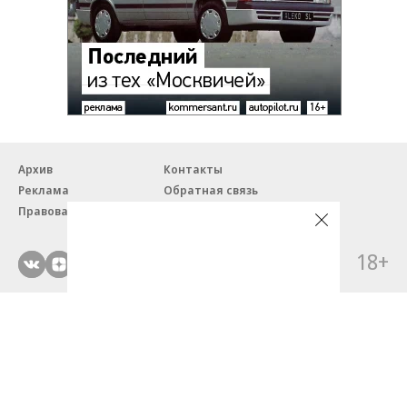
Архив
Контакты
Реклама
Обратная связь
Правовая информация
18+
© ЗАО «Автопилот».
Партнерские проекты/материалы, новости компаний, материалы
с пометкой «Промо» и «Официальное сообщение» опубликованы
на коммерческой основе.
На autopilot.ru применяются рекомендательные технологии.
Подробнее