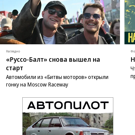
Наглядно
Фо
«Руссо-Балт» снова вышел на
Н
старт
Ч
п
Автомобили из «Битвы моторов» открыли
гонку на Moscow Raceway