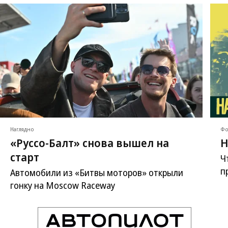
Наглядно
Фо
«Руссо-Балт» снова вышел на
Н
старт
Ч
п
Автомобили из «Битвы моторов» открыли
гонку на Moscow Raceway