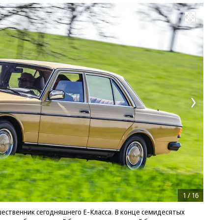
Развернуть на весь экран
1
/
16
ественник сегодняшнего E-Класса. В конце семидесятых