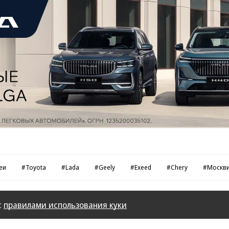
еи
#Toyota
#Lada
#Geely
#Exeed
#Chery
#Москв
с
правилами использования куки