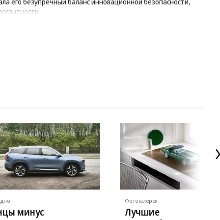
ла его безупречный баланс инновационной безопасности,
легантности
ядно
Фотогалерея
нцы минус
Лучшие