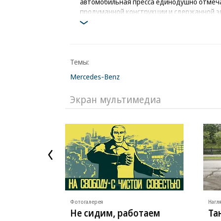
автомобильная пресса единодушно отмеча
продуманной конструкции и сдержанной э
Фото: Mercedes-Benz
Темы:
Mercedes-Benz
Экран мультимедиа
Фотогалерея
Нагл
Не сидим, работаем
Та