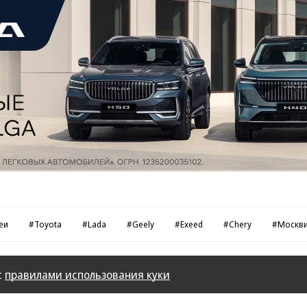
еи
#Toyota
#Lada
#Geely
#Exeed
#Chery
#Москв
с
правилами использования куки