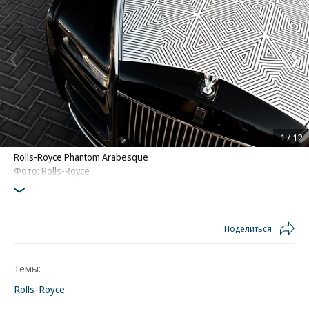
1
/
12
Rolls-Royce Phantom Arabesque
Фото: Rolls-Royce
Поделиться
Темы:
Rolls-Royce