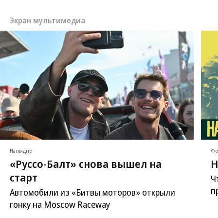
Экран мультимедиа
Наглядно
Фо
«Руссо-Балт» снова вышел на
Н
старт
Ч
п
Автомобили из «Битвы моторов» открыли
гонку на Moscow Raceway