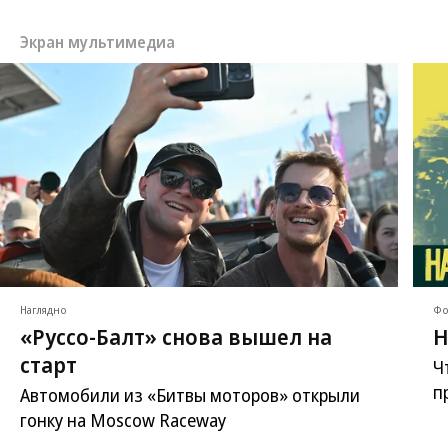
Экран мультимедиа
Наглядно
Фо
«Руссо-Балт» снова вышел на
Н
старт
Ч
п
Автомобили из «Битвы моторов» открыли
гонку на Moscow Raceway