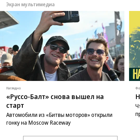
Экран мультимедиа
Наглядно
Фо
«Руссо-Балт» снова вышел на
Н
старт
Ч
п
Автомобили из «Битвы моторов» открыли
гонку на Moscow Raceway