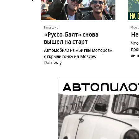
Наглядно
Фото
«Руссо-Балт» снова
Не
вышел на старт
Что
про
Автомобили из «Битвы моторов»
лиш
открыли гонку на Moscow
Raceway