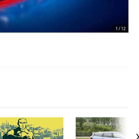
1
/
12