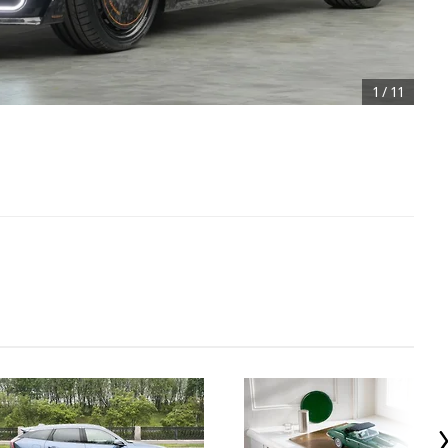
1
/
11