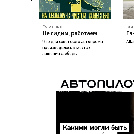
Фотогалерея
Нагл
Не сидим, работаем
Та
Что для советского автопрома
Atl
производилось в местах
лишения свободы