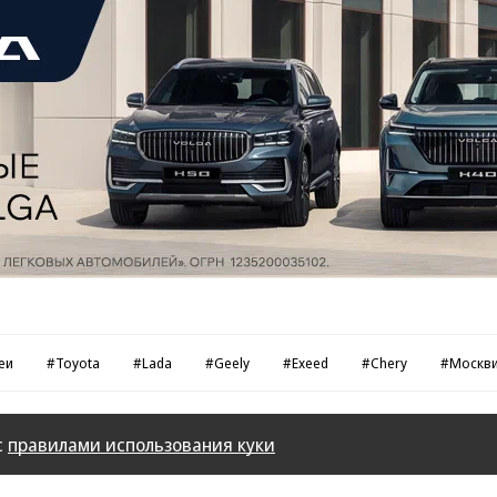
еи
#Toyota
#Lada
#Geely
#Exeed
#Chery
#Москв
с
правилами использования куки