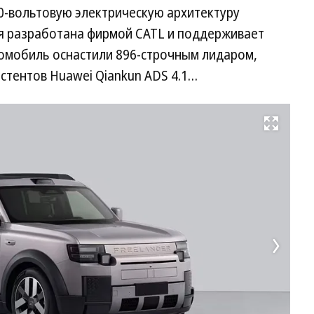
0-вольтовую электрическую архитектуру
я разработана фирмой CATL и поддерживает
томобиль оснастили 896-строчным лидаром,
стентов Huawei Qiankun ADS 4.1…
Развернуть на весь экран