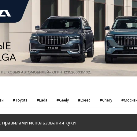
еи
#Toyota
#Lada
#Geely
#Exeed
#Chery
#Москв
с
правилами использования куки