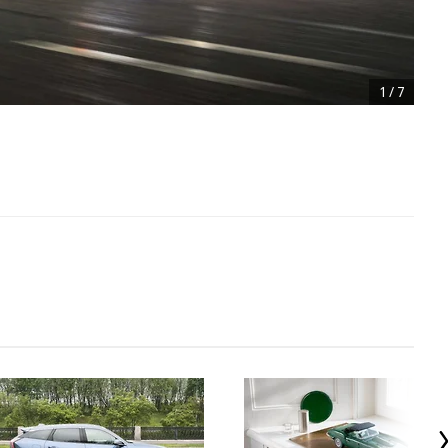
1
/
7