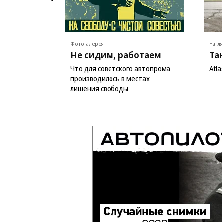
Фотогалерея
Нагл
Не сидим, работаем
Та
Что для советского автопрома
Atl
производилось в местах
лишения свободы