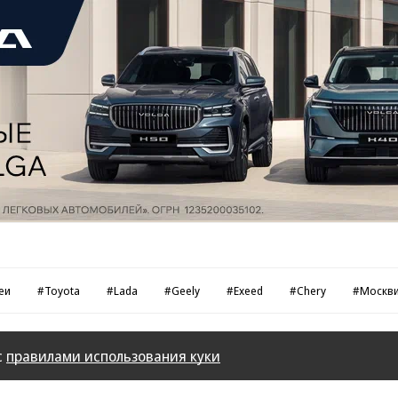
еи
#Toyota
#Lada
#Geely
#Exeed
#Chery
#Москв
с
правилами использования куки