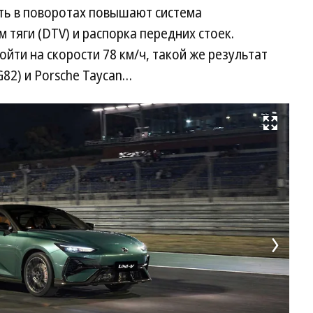
сть в поворотах повышают система
 тяги (DTV) и распорка передних стоек.
йти на скорости 78 км/ч, такой же результат
82) и Porsche Taycan…
Развернуть на весь экран