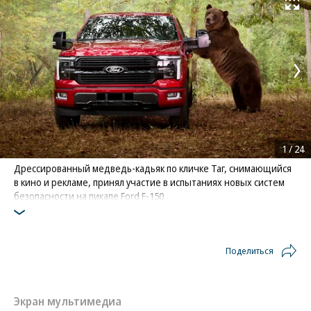
Развернуть на
1
/
24
Дрессированный медведь-кадьяк по кличке Таг, снимающийся
в кино и рекламе, принял участие в испытаниях новых систем
безопасности на пикапе Ford F-150
Фото: FORD
Поделиться
Экран мультимедиа