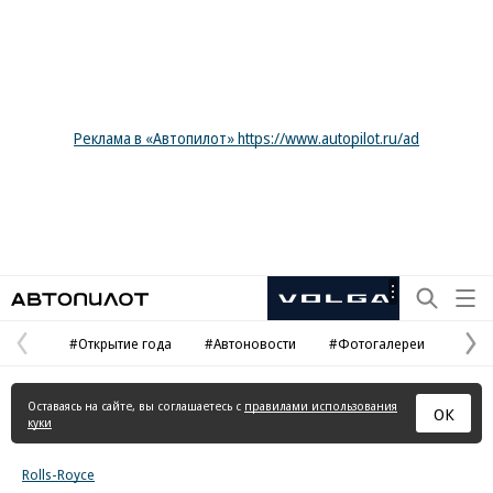
Реклама в «Автопилот» https://www.autopilot.ru/ad
Автопилот
Рекламная
маркировка
#Открытие года
#Автоновости
#Фотогалереи
Предыдущая
С
страница
с
Оставаясь на сайте, вы соглашаетесь с
правилами использования
ОК
куки
Rolls-Royce