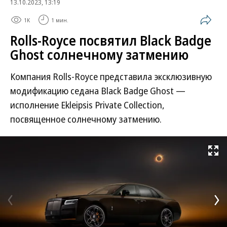
13.10.2023, 13:19
1K
1 мин.
Rolls-Royce посвятил Black Badge
Ghost солнечному затмению
Компания Rolls-Royce представила эксклюзивную
модификацию седана Black Badge Ghost —
исполнение Ekleipsis Private Collection,
посвященное солнечному затмению.
Развернуть на