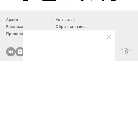
Архив
Контакты
Реклама
Обратная связь
Правовая информация
18+
© ЗАО «Автопилот».
Партнерские проекты/материалы, новости компаний, материалы
с пометкой «Промо» и «Официальное сообщение» опубликованы
на коммерческой основе.
На autopilot.ru применяются рекомендательные технологии.
Подробнее