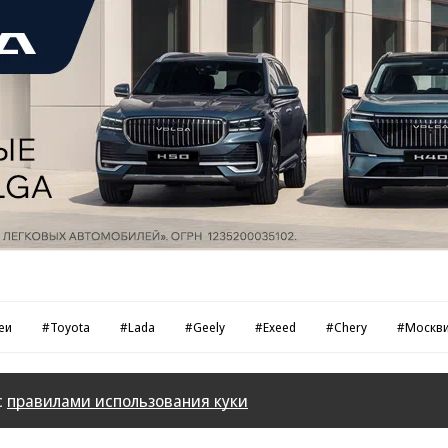
еи
#Toyota
#Lada
#Geely
#Exeed
#Chery
#Москв
с
правилами использования куки