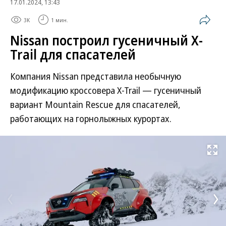
17.01.2024, 13:43
3K
1 мин.
Nissan построил гусеничный X-
Trail для спасателей
Компания Nissan представила необычную
модификацию кроссовера X-Trail — гусеничный
вариант Mountain Rescue для спасателей,
работающих на горнолыжных курортах.
Развернуть на