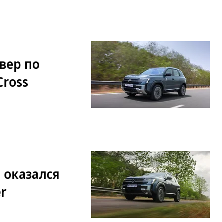
вер по
Cross
n оказался
r