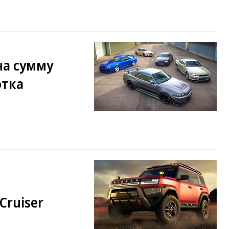
на сумму
отка
Cruiser