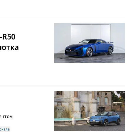
-R50
олотка
центом
рнала