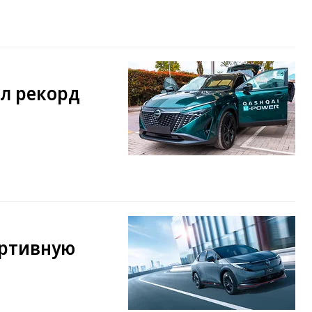
ил рекорд
ортивную