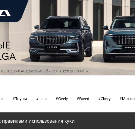
еи
#Toyota
#Lada
#Geely
#Exeed
#Chery
#Москв
с
правилами использования куки