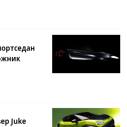
портседан
рожник
ер Juke