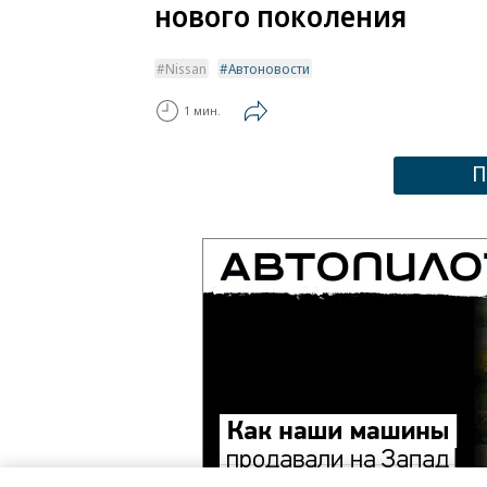
нового поколения
Nissan
Автоновости
1 мин.
П