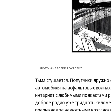
Фото: Анатолий Пустовит
Тьма сгущается. Попутчики дружно 
автомобиля на асфальтовых волнах
интернет с любимыми подкастами ре
доброе радио уже тридцать киломе
прерываемое невнятными возгласам