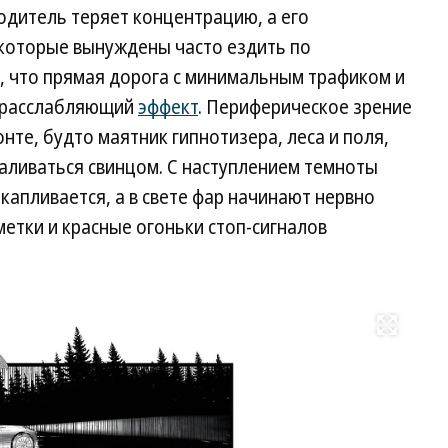
одитель теряет концентрацию, а его
 которые вынуждены часто ездить по
, что прямая дорога с минимальным трафиком и
 расслабляющий
эффект
. Периферическое зрение
нте, будто маятник гипнотизера, леса и поля,
аливаться свинцом. С наступлением темноты
акапливается, а в свете фар начинают нервно
етки и красные огоньки стоп-сигналов
Развернуть на весь экран
Фо
Ан
Пу