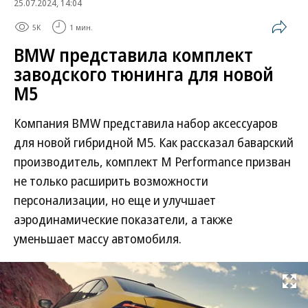
25.07.2024, 14:04
5K
1 мин.
BMW представила комплект
заводского тюнинга для новой
M5
Компания BMW представила набор аксессуаров
для новой гибридной M5. Как рассказал баварский
производитель, комплект M Performance призван
не только расширить возможности
персонализации, но еще и улучшает
аэродинамические показатели, а также
уменьшает массу автомобиля.
Развернуть на