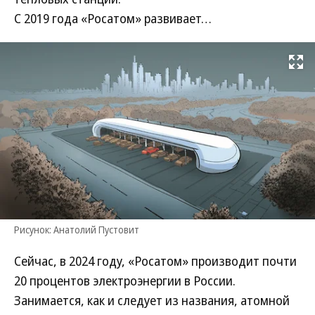
С 2019 года «Росатом» развивает…
Развернуть на
Рисунок: Анатолий Пустовит
Сейчас, в 2024 году, «Росатом» производит почти
20 процентов электроэнергии в России.
Занимается, как и следует из названия, атомной