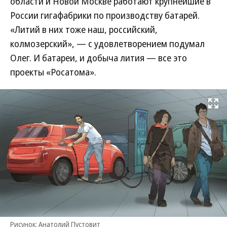
области и Новой Москве работают крупнейшие в
России гигафабрики по производству батарей.
«Литий в них тоже наш, российский,
колмозерский», — с удовлетворением подумал
Олег. И батареи, и добыча лития — все это
проекты «Росатома».
Развернуть на
Рисунок: Анатолий Пустовит