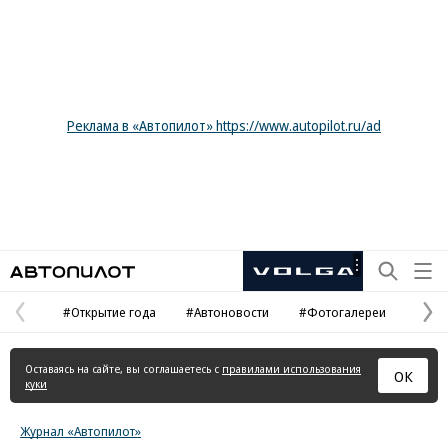
Реклама в «Автопилот» https://www.autopilot.ru/ad
Автопилот
Рекламная
маркировка
#Открытие года
#Автоновости
#Фотогалереи
Предыдущая
С
страница
с
Оставаясь на сайте, вы соглашаетесь с
правилами использования
ОК
куки
Журнал «Автопилот»