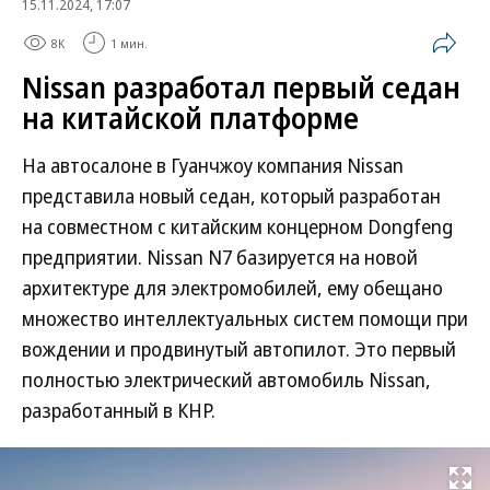
15.11.2024, 17:07
8K
1 мин.
Nissan разработал первый седан
на китайской платформе
На автосалоне в Гуанчжоу компания Nissan
представила новый седан, который разработан
на совместном с китайским концерном Dongfeng
предприятии. Nissan N7 базируется на новой
архитектуре для электромобилей, ему обещано
множество интеллектуальных систем помощи при
вождении и продвинутый автопилот. Это первый
полностью электрический автомобиль Nissan,
разработанный в КНР.
Развернуть на