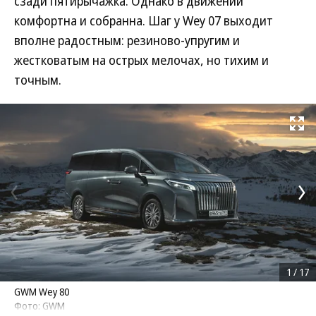
сзади пятирычажка. Однако в движении
комфортна и собранна. Шаг у Wey 07 выходит
вполне радостным: резиново-упругим и
жестковатым на острых мелочах, но тихим и
точным.
Развернуть на
1
/
17
GWM Wey 80
Фото: GWM