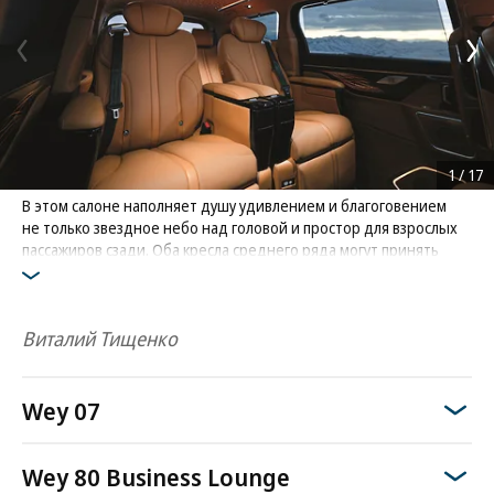
1
/
17
В этом салоне наполняет душу удивлением и благоговением
не только звездное небо над головой и простор для взрослых
пассажиров сзади. Оба кресла среднего ряда могут принять
полулежачую релакс-позицию Zero Gravity. Ноу грэвити —
ноу край, верно?
Фото: GWM
Виталий Тищенко
Wey 07
Wey 80 Business Lounge