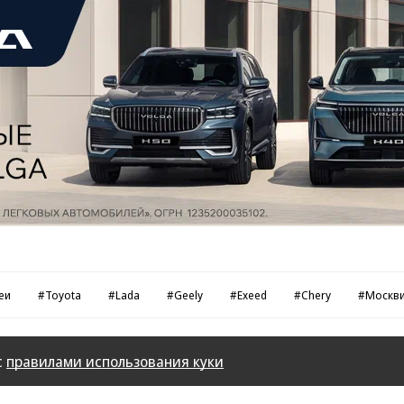
еи
#Toyota
#Lada
#Geely
#Exeed
#Chery
#Москв
с
правилами использования куки