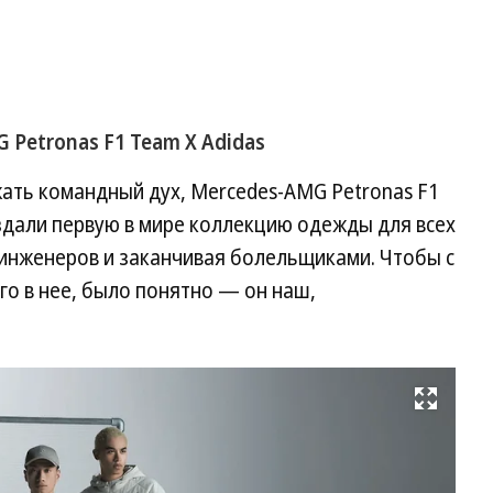
Petronas F1 Team Х Adidas
жать командный дух, Mercedes-AMG Petronas F1
здали первую в мире коллекцию одежды для всех
т инженеров и заканчивая болельщиками. Чтобы с
го в нее, было понятно — он наш,
Развернуть на весь экран