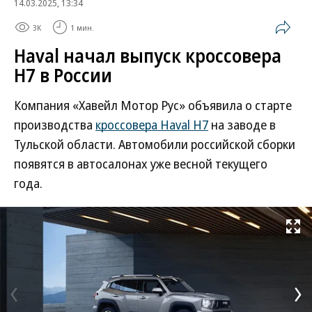
14.03.2025, 13:34
3K
1 мин.
Haval начал выпуск кроссовера
H7 в России
Компания «Хавейл Мотор Рус» объявила о старте
производства
кроссовера Haval H7
на заводе в
Тульской области. Автомобили российской сборки
появятся в автосалонах уже весной текущего
года.
Развернуть на