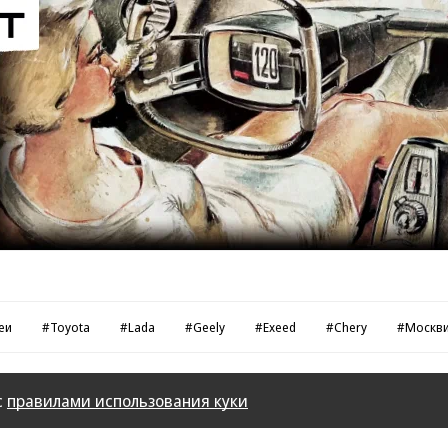
Реклама в «Автопилот» https://www.autopilot.ru/ad
еи
#Toyota
#Lada
#Geely
#Exeed
#Chery
#Москв
с
правилами использования куки