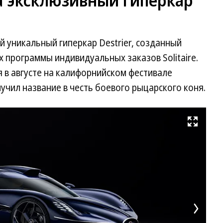
а эксклюзивный гиперкар
й уникальный гиперкар Destrier, созданный
х программы индивидуальных заказов Solitaire.
 в августе на калифорнийском фестивале
учил название в честь боевого рыцарского коня.
Развернуть на весь экран