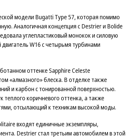
еской модели Bugatti Type 57, которая помимо
ую. Аналогичная концепция с Destrier и Bolide
ледовала углепластиковый монокок и силовую
й двигатель W16 с четырьмя турбинами
ботанном оттенке Sapphire Celeste
том «алмазного» блеска. В отделке также
ий и карбон с тонированной поверхностью.
к теплого коричневого оттенка, а также
тями, отсылающий к техникам высокой моды.
litaire входят единичные экземпляры,
ента. Destrier стал третьим автомобилем в этой