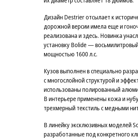
их диаметр составляет 18 дюймов.
Дизайн Destrier отсылает к историч
дорожной версии имела еще и гоночн
реализована и здесь. Новинка унас
установку Bolide — восьмилитровы
мощностью 1600 л.с.
Кузов выполнен в специально разра
с многослойной структурой и эффек
использованы полированный алюмин
В интерьере применены кожа и нубу
трехмерный текстиль с медными ни
В линейку эксклюзивных моделей So
разработанные под конкретного кли