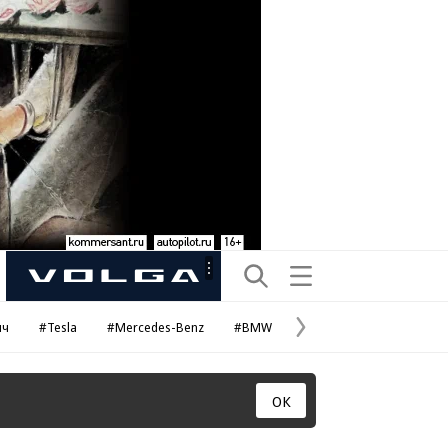
Рекламная
маркировка
ич
#Tesla
#Mercedes-Benz
#BMW
#Porsche
#
Следующая
страница
ОК