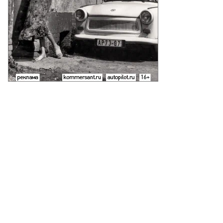
гений
вленко,
ммерсантъ