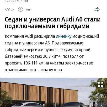
07.05.2025, 13:01
2K
1 мин.
Седан и универсал Audi A6 стали
подключаемыми гибридами
Компания Audi расширила
линейку
модификаций
седана и универсала A6. Подзаряжаемые
гибридные версии e-hybrid с аккумуляторной
батареей емкостью 20,7 кВт·ч позволяют
проехать 106-111 км на чистом электричестве
в зависимости от типа кузова.
Развернуть на