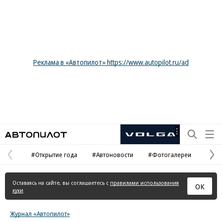
Реклама в «Автопилот» https://www.autopilot.ru/ad
Автопилот
Рекламная
маркировка
#Открытие года
#Автоновости
#Фотогалереи
Предыдущая
С
страница
с
Оставаясь на сайте, вы соглашаетесь с
правилами использования
ОК
куки
Журнал «Автопилот»