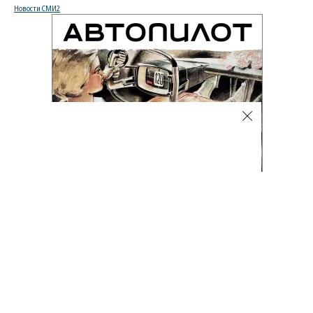
Новости СМИ2
Автоновости
07.08.2026, 15:39
995
1 мин.
Эксперт назвал самые
защищенные от угона