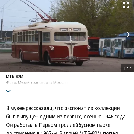
Развернуть на
1
/
7
МТБ-82М
Фото: Музей транспорта Москвы
В музее рассказали, что экспонат из коллекции
был выпущен одним из первых, осенью 1946 года.
Он работал в Первом троллейбусном парке
до списания в 1967-м. В музей МТБ-82М попал