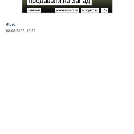
Фото
08.08.2026, 16:32
1K
1 мин.
Лучшие автомобильные фото
недели
Лучшие фотографии 3 — 8 августа 2026 года
Гиперкар Bugatti Destrier, в облике которого есть
множество отсылок к легендарному Type 57, пикап
Ram 1500 Rumble Bee с заводским тюнингом,
спецверсия Lamborghini Revuelto в честь 60-летия
модели Miura. Эти и другие новинки и события
недели — в фотогалерее «Автопилота».